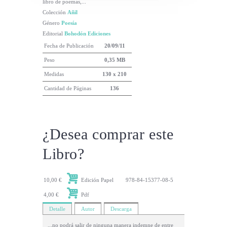
libro de poemas,...
Colección
Añil
Género
Poesía
Editorial
Bohodón Ediciones
Fecha de Publicación
20/09/11
Peso
0,35 MB
Medidas
130 x 210
Cantidad de Páginas
136
¿Desea comprar este
Libro?
10,00 €
Edición Papel
978-84-15377-08-5
4,00 €
Pdf
Detalle
Autor
Descarga
...no podrá salir de ninguna manera indemne de entre