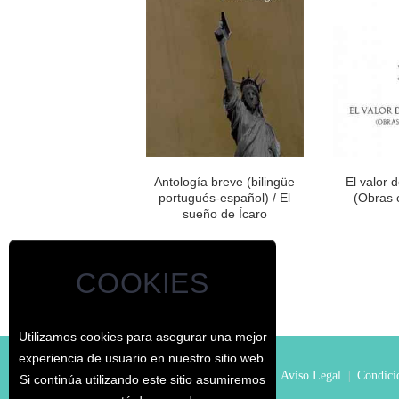
Antología breve (bilingüe
El valor 
portugués-español) / El
(Obras 
sueño de Ícaro
COOKIES
Utilizamos cookies para asegurar una mejor
experiencia de usuario en nuestro sitio web.
© - El Jardín de los Curiosos
Inicio
Aviso Legal
Condicio
|
|
|
Si continúa utilizando este sitio asumiremos