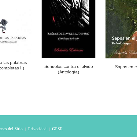
de las palabras
Señuelos contra el olvido
Sapos en el
completas II)
(Antología)
nes del Sitio
Privacidad
GPSR
|
|