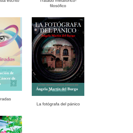
stá escrito
Tratado metafórico-
filosófico
ación de
Cáncer de
o
Ángela Martín del Burgo
iradas
La fotógrafa del pánico