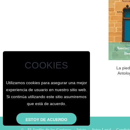
Asociac
Be
COOKIES
La pied
Antolo
Utilizamos cookies para asegurar una mejor
experiencia de usuario en nuestro sitio web.
Si continúa utilizando este sitio asumiremos
que está de acuerdo.
© - El Jardín de los Curiosos
Inicio
Aviso Legal
Condicio
|
|
|