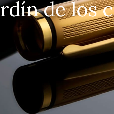
a
r
d
í
n
d
e
l
o
s
c