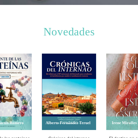
Novedades
artín Romero
Alberto Fernández Teruel
Irene Miralles