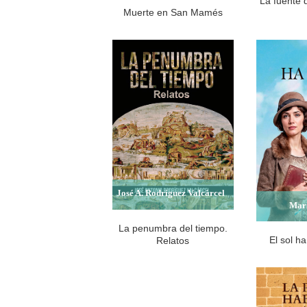
La fuente 
Muerte en San Mamés
José A. Rodríguez Valcárcel
Mari
La penumbra del tiempo.
El sol ha
Relatos