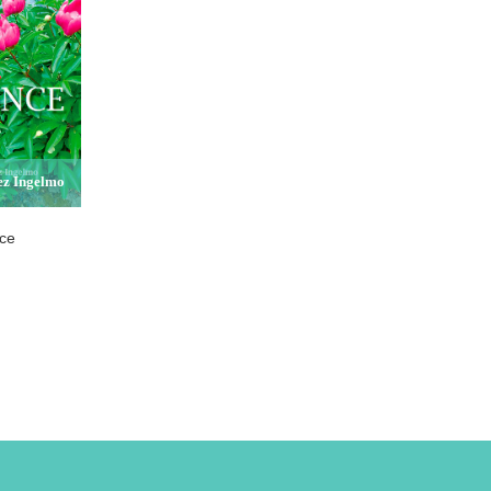
ez Ingelmo
ce