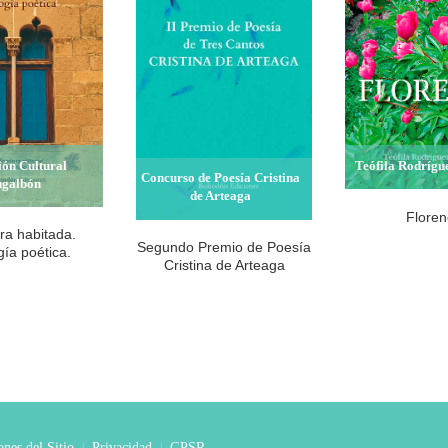
ión Cultural
Teófila Rodrígu
Concurso de Poesía Cristina
ngalbón
de Arteaga
Floren
ra habitada.
Segundo Premio de Poesía
gía poética.
Cristina de Arteaga
nes del Sitio
Privacidad
GPSR
|
|