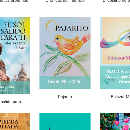
de las proteínas
Crónicas del internao
El destino no e
ASACO, Asoci
Afectados por 
Luis del Villar Valle
Ovari
sa Pinta
Pajarito
Enlazar M
 salido para ti