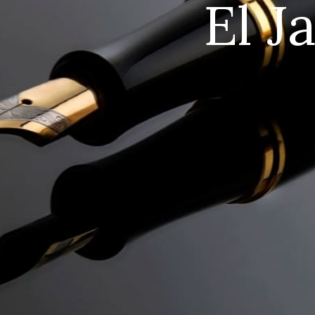
E
l
J