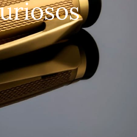
u
r
i
o
s
o
s