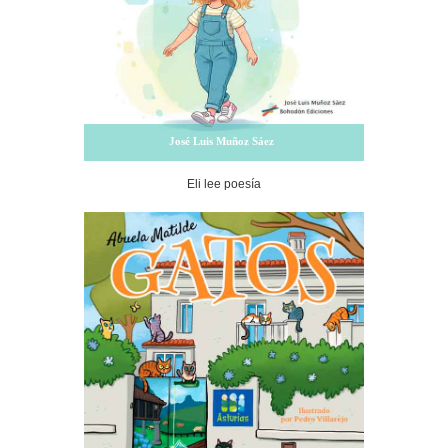
José Luis Muñoz Sáez
Eli lee poesía