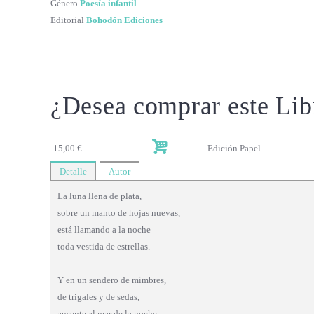
Género
Poesía infantil
Editorial
Bohodón Ediciones
¿Desea comprar este Lib
15,00 €
Edición Papel
Detalle
Autor
La luna llena de plata,
sobre un manto de hojas nuevas,
está llamando a la noche
toda vestida de estrellas.
Y en un sendero de mimbres,
de trigales y de sedas,
ausente al mar de la noche,