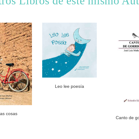
ros Libros de este mismo Au
Leo lee poesía
sas cosas
Canto de go