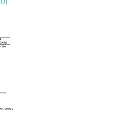
tor
rriones