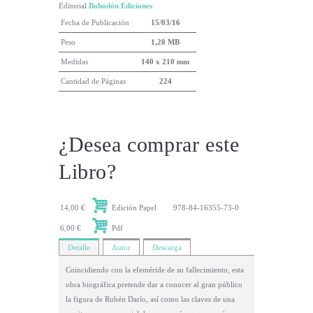
Editorial
Bohodón Ediciones
Fecha de Publicación
15/03/16
Peso
1,20 MB
Medidas
140 x 210 mm
Cantidad de Páginas
224
¿Desea comprar este
Libro?
14,00 €
Edición Papel
978-84-16355-73-0
6,00 €
Pdf
Detalle
Autor
Descarga
Coincidiendo con la efeméride de su fallecimiento, esta
obra biográfica pretende dar a conocer al gran público
la figura de Rubén Darío, así como las claves de una