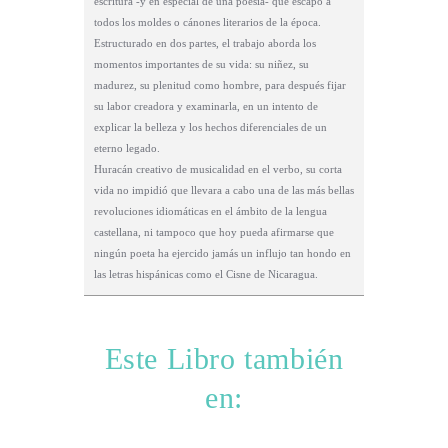
escritura -y en especial de una poesía- que escapó a
todos los moldes o cánones literarios de la época.
Estructurado en dos partes, el trabajo aborda los
momentos importantes de su vida: su niñez, su
madurez, su plenitud como hombre, para después fijar
su labor creadora y examinarla, en un intento de
explicar la belleza y los hechos diferenciales de un
eterno legado.
Huracán creativo de musicalidad en el verbo, su corta
vida no impidió que llevara a cabo una de las más bellas
revoluciones idiomáticas en el ámbito de la lengua
castellana, ni tampoco que hoy pueda afirmarse que
ningún poeta ha ejercido jamás un influjo tan hondo en
las letras hispánicas como el Cisne de Nicaragua.
Este Libro también
en: