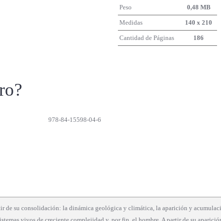
Peso
0,48 MB
Medidas
140 x 210
Cantidad de Páginas
186
ro?
978-84-15598-04-6
ir de su consolidación: la dinámica geológica y climática, la aparición y acumulac
sistemas vivos de creciente complejidad y, por fin, el hombre. A partir de su aparici