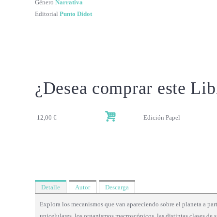
Género
Narrativa
Editorial
Punto Didot
¿Desea comprar este Lib
12,00 €
Edición Papel
Detalle
Autor
Descarga
Explora los mecanismos que van apareciendo sobre el planeta a part
unicelulares, los organismos macroscópicos, las distintas clases de 