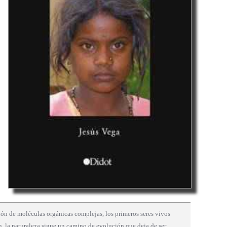
ión de moléculas orgánicas complejas, los primeros seres vivos
ón, la naturaleza sigue un camino de evolución que deja de ser