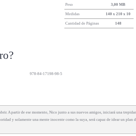
Peso
3,00 MB
Medidas
140 x 210 x 10
Cantidad de Páginas
148
ro?
978-84-17198-98-5
ir. A partir de ese momento, Nico junto a sus nuevos amigos, iniciará una trepidan
prioridad y solamente una mente inocente como la suya, será capaz de idear un plan 