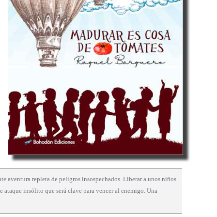
te aventura repleta de peligros insospechados. Liberar a unos niños
de ataque insólito que será clave para vencer al enemigo. Una