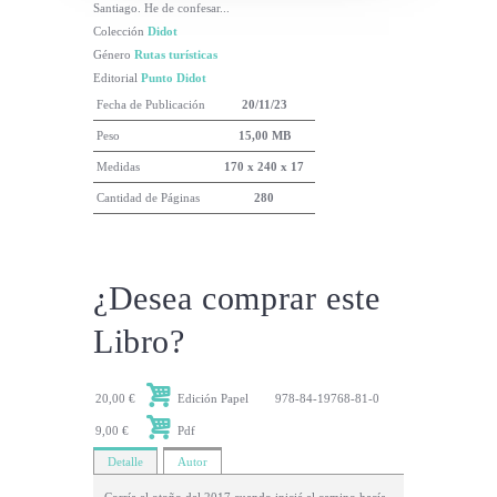
Santiago. He de confesar...
Colección
Didot
Género
Rutas turísticas
Editorial
Punto Didot
Fecha de Publicación
20/11/23
Peso
15,00 MB
Medidas
170 x 240 x 17
Cantidad de Páginas
280
¿Desea comprar este
Libro?
20,00 €
Edición Papel
978-84-19768-81-0
9,00 €
Pdf
Detalle
Autor
Corría el otoño del 2017 cuando inicié el camino hacía