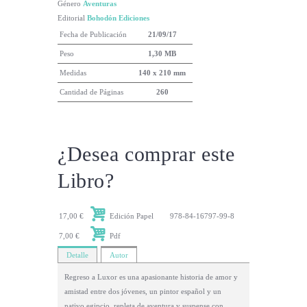
Género
Aventuras
Editorial
Bohodón Ediciones
Fecha de Publicación
21/09/17
Peso
1,30 MB
Medidas
140 x 210 mm
Cantidad de Páginas
260
¿Desea comprar este
Libro?
17,00 €
Edición Papel
978-84-16797-99-8
7,00 €
Pdf
Detalle
Autor
Regreso a Luxor es una apasionante historia de amor y
amistad entre dos jóvenes, un pintor español y un
nativo egipcio, repleta de aventura y suspense con