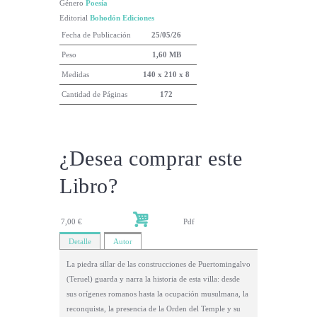
Género
Poesía
Editorial
Bohodón Ediciones
Fecha de Publicación
25/05/26
Peso
1,60 MB
Medidas
140 x 210 x 8
Cantidad de Páginas
172
¿Desea comprar este
Libro?
7,00 €
Pdf
Detalle
Autor
La piedra sillar de las construcciones de Puertomingalvo
(Teruel) guarda y narra la historia de esta villa: desde
sus orígenes romanos hasta la ocupación musulmana, la
reconquista, la presencia de la Orden del Temple y su