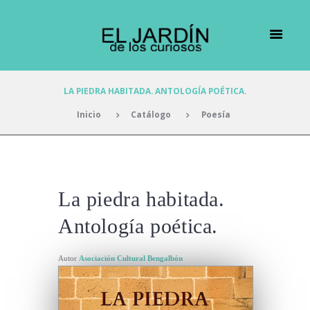
LA PIEDRA HABITADA. ANTOLOGÍA POÉTICA.
Inicio
Catálogo
Poesía
La piedra habitada.
Antología poética.
Autor
Asociación Cultural Bengalbón