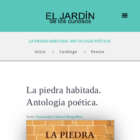
LA PIEDRA HABITADA. ANTOLOGÍA POÉTICA.
Inicio
Catálogo
Poesía
La piedra habitada.
Antología poética.
Autor
Asociación Cultural Bengalbón