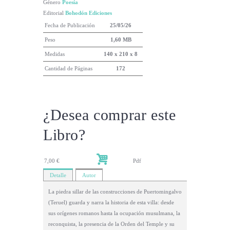
Género
Poesía
Editorial
Bohodón Ediciones
Fecha de Publicación
25/05/26
Peso
1,60 MB
Medidas
140 x 210 x 8
Cantidad de Páginas
172
¿Desea comprar este
Libro?
7,00 €
Pdf
Detalle
Autor
La piedra sillar de las construcciones de Puertomingalvo
(Teruel) guarda y narra la historia de esta villa: desde
sus orígenes romanos hasta la ocupación musulmana, la
reconquista, la presencia de la Orden del Temple y su