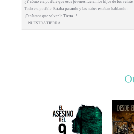
¿Y cómo era posible que esos jóvenes fueran los hijos de los vein
Todo era posible. Estaba pasando y las nubes estaban hablando:
¡Teníamos que salvar la Tierra...!
... NUESTRA TIERRA
Ot