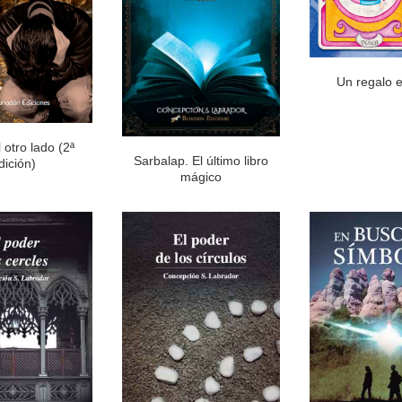
Un regalo e
 otro lado (2ª
Sarbalap. El último libro
dición)
mágico