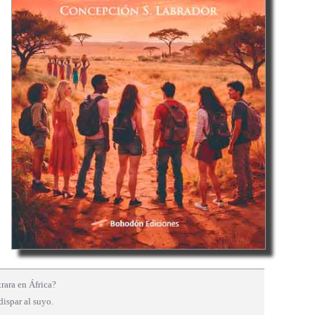
rara en África?
dispar al suyo.