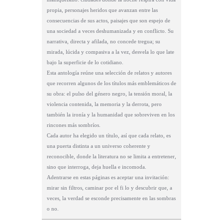
propia, personajes heridos que avanzan entre las
consecuencias de sus actos, paisajes que son espejo de
una sociedad a veces deshumanizada y en conflicto. Su
narrativa, directa y afilada, no concede tregua; su
mirada, lúcida y compasiva a la vez, desvela lo que late
bajo la superficie de lo cotidiano.
Esta antología reúne una selección de relatos y autores
que recorren algunos de los títulos más emblemáticos de
su obra: el pulso del género negro, la tensión moral, la
violencia contenida, la memoria y la derrota, pero
también la ironía y la humanidad que sobreviven en los
rincones más sombríos.
Cada autor ha elegido un título, así que cada relato, es
una puerta distinta a un universo coherente y
reconocible, donde la literatura no se limita a entretener,
sino que interroga, deja huella e incomoda.
Adentrarse en estas páginas es aceptar una invitación:
mirar sin filtros, caminar por el fi lo y descubrir que, a
veces, la verdad se esconde precisamente en las sombras
o no.