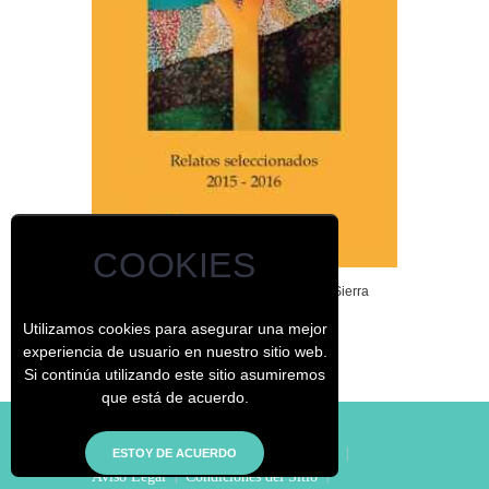
COOKIES
I y II Certamen de Narrativa Allende Sierra
Utilizamos cookies para asegurar una mejor
experiencia de usuario en nuestro sitio web.
Si continúa utilizando este sitio asumiremos
que está de acuerdo.
© - El Jardín de los Curiosos
|
Inicio
|
Aviso Legal
|
Condiciones del Sitio
|