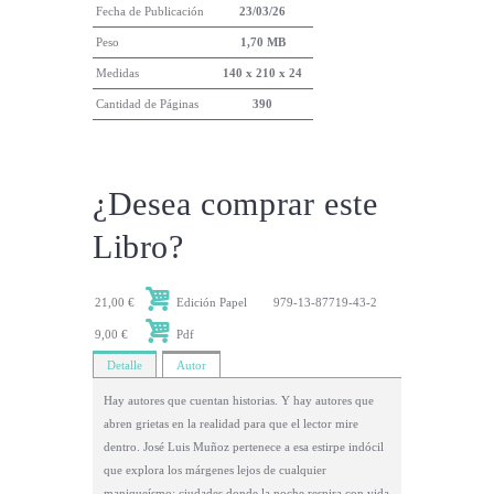
Fecha de Publicación
23/03/26
Peso
1,70 MB
Medidas
140 x 210 x 24
Cantidad de Páginas
390
¿Desea comprar este
Libro?
21,00 €
Edición Papel
979-13-87719-43-2
9,00 €
Pdf
Detalle
Autor
Hay autores que cuentan historias. Y hay autores que
abren grietas en la realidad para que el lector mire
dentro. José Luis Muñoz pertenece a esa estirpe indócil
que explora los márgenes lejos de cualquier
maniqueísmo: ciudades donde la noche respira con vida