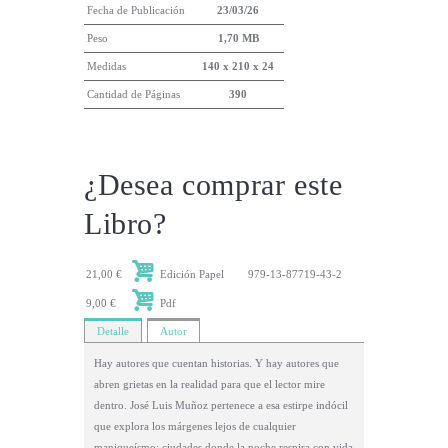
Fecha de Publicación
23/03/26
Peso
1,70 MB
Medidas
140 x 210 x 24
Cantidad de Páginas
390
¿Desea comprar este
Libro?
21,00 €
Edición Papel
979-13-87719-43-2
9,00 €
Pdf
Detalle
Autor
Hay autores que cuentan historias. Y hay autores que
abren grietas en la realidad para que el lector mire
dentro. José Luis Muñoz pertenece a esa estirpe indócil
que explora los márgenes lejos de cualquier
maniqueísmo: ciudades donde la noche respira con vida