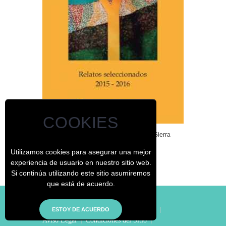
COOKIES
I y II Certamen de Narrativa Allende Sierra
Utilizamos cookies para asegurar una mejor
experiencia de usuario en nuestro sitio web.
Si continúa utilizando este sitio asumiremos
que está de acuerdo.
© - El Jardín de los Curiosos
|
Inicio
|
Aviso Legal
|
Condiciones del Sitio
|