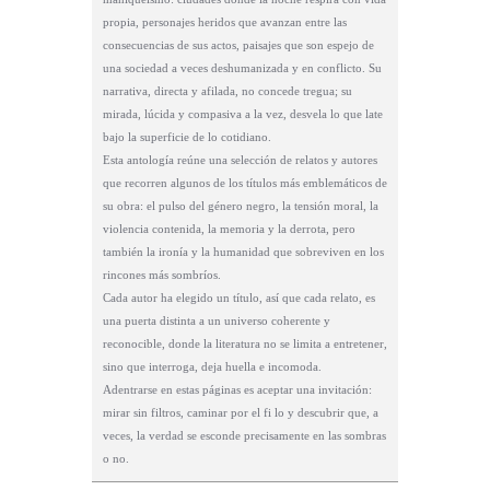
propia, personajes heridos que avanzan entre las
consecuencias de sus actos, paisajes que son espejo de
una sociedad a veces deshumanizada y en conflicto. Su
narrativa, directa y afilada, no concede tregua; su
mirada, lúcida y compasiva a la vez, desvela lo que late
bajo la superficie de lo cotidiano.
Esta antología reúne una selección de relatos y autores
que recorren algunos de los títulos más emblemáticos de
su obra: el pulso del género negro, la tensión moral, la
violencia contenida, la memoria y la derrota, pero
también la ironía y la humanidad que sobreviven en los
rincones más sombríos.
Cada autor ha elegido un título, así que cada relato, es
una puerta distinta a un universo coherente y
reconocible, donde la literatura no se limita a entretener,
sino que interroga, deja huella e incomoda.
Adentrarse en estas páginas es aceptar una invitación:
mirar sin filtros, caminar por el fi lo y descubrir que, a
veces, la verdad se esconde precisamente en las sombras
o no.