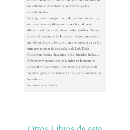
los vaticinios, los embrujos, los hechizos y los
encantamientos.
Sortilegios es un magnífico título para un poemario, y
es una excelente palabra en torno a la cual hacer
discurrir todo un caudal de expresión poética. Una vez
abierto el imaginario de lo mágico, vemos aparecer un
mundo en el que todo cabe, y que se muestra ya en los
primeros poemas de este trabajo de Lola Deán
Guelbenzu: brujas, dragones, elfos, duendes, hadas…
Referentes y arcanos que se pierden en la memoria
ancestral de los tiempos, pero actuales y cargados de
vigencia, porque la existencia no se puede entender sin
lo esotérico.
Ramón Alcaraz García
Otros Libros de este