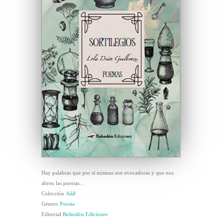
Hay palabras que por sí mismas son evocadoras y que nos
abren las puertas...
Colección
Añil
Género
Poesía
Editorial
Bohodón Ediciones