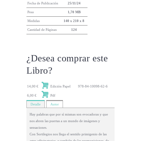
Fecha de Publicación
25/11/24
Peso
1,70 MB
Medidas
140 x 210 x 8
Cantidad de Páginas
124
¿Desea comprar este
Libro?
14,00 €
Edición Papel
978-84-10098-62-6
6,00 €
Pdf
Detalle
Autor
Hay palabras que por sí mismas son evocadoras y que
nos abren las puertas a un mundo de imágenes y
sensaciones.
Con Sortilegios nos llega el sentido primigenio de las
artes adivinatorias, y también de las premoniciones, de