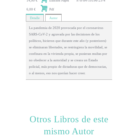
14,00 €
Edición Papel
978-84-10196-25-4
6,00 €
Pdf
Detalle
Autor
La pandemia de 2020 provocada por el coronavirus
SARS-CoV-2 y agravada por las decisiones de los
políticos, hicieron que durante este año (y posteriores)
se eliminaran libertades, se restringiera la movilidad, se
confinara en la vivienda propia, se pusieran multas por
no obedecer a la autoridad y se creara un Estado
policial, más propio de dictaduras que de democracias,
o al menos, eso nos querían hacer creer.
Otros Libros de este
mismo Autor