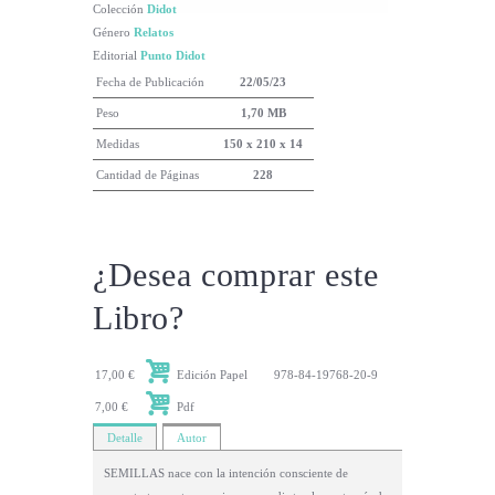
Colección
Didot
Género
Relatos
Editorial
Punto Didot
Fecha de Publicación
22/05/23
Peso
1,70 MB
Medidas
150 x 210 x 14
Cantidad de Páginas
228
¿Desea comprar este
Libro?
17,00 €
Edición Papel
978-84-19768-20-9
7,00 €
Pdf
Detalle
Autor
SEMILLAS nace con la intención consciente de