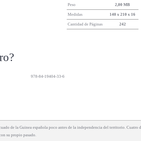
Peso
2,00 MB
Medidas
140 x 210 x 16
Cantidad de Páginas
242
ro?
978-84-19404-33-6
cuado de la Guinea española poco antes de la independencia del territorio. Cuatro dé
 con su propio pasado.