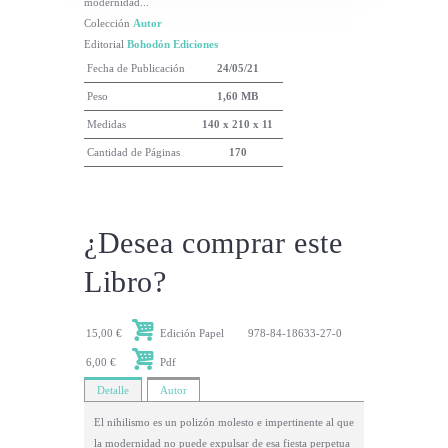
modernidad...
Colección
Autor
Editorial
Bohodón Ediciones
Fecha de Publicación
24/05/21
Peso
1,60 MB
Medidas
140 x 210 x 11
Cantidad de Páginas
170
¿Desea comprar este
Libro?
15,00 €
Edición Papel
978-84-18633-27-0
6,00 €
Pdf
Detalle
Autor
El nihilismo es un polizón molesto e impertinente al que
la modernidad no puede expulsar de esa fiesta perpetua