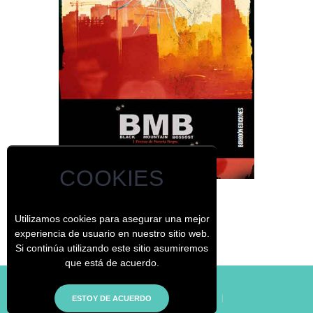
COOKIES
Dinero fácil
Utilizamos cookies para asegurar una mejor
experiencia de usuario en nuestro sitio web.
Si continúa utilizando este sitio asumiremos
que está de acuerdo.
© - El Jardín de los Curiosos
|
Inicio
|
Aviso Legal
|
Condiciones del Sitio
|