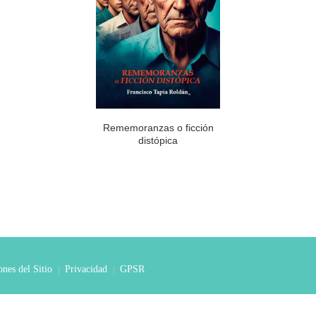
Rememoranzas o ficción
distópica
nes del Sitio
Privacidad
GPSR
|
|