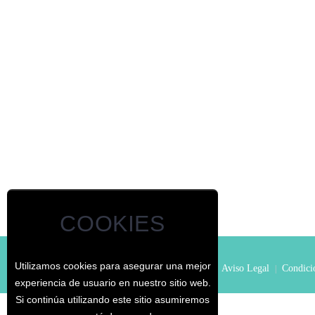
COOKIES
Utilizamos cookies para asegurar una mejor
© - El Jardín de los Curiosos
Inicio
Aviso Legal
Condicio
|
|
|
experiencia de usuario en nuestro sitio web.
Si continúa utilizando este sitio asumiremos