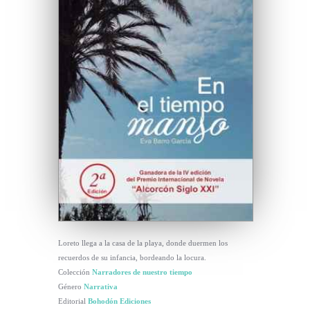
Loreto llega a la casa de la playa, donde duermen los
recuerdos de su infancia, bordeando la locura.
Colección
Narradores de nuestro tiempo
Género
Narrativa
Editorial
Bohodón Ediciones