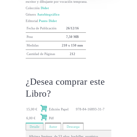
escritor y dibujante por vocación temprana.
Colección
Didot
Género
Autobiográfico
Editorial
Punto Didot
Fecha de Publicación
26/12/16
Peso
7,50 MB
Medidas
210 x 150 mm
Cantidad de Páginas
212
¿Desea comprar este
Libro?
15,00 €
Edición Papel
978-84-16893-31-7
6,00 €
Pdf
Detalle
Autor
Descarga
Albjima Jiménez, de 53 años, bachiller, protésico