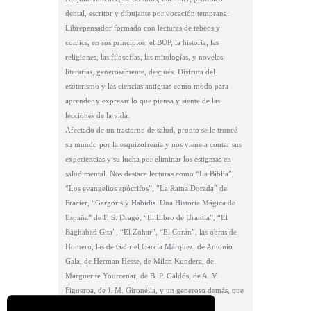
dental, escritor y dibujante por vocación temprana.
Librepensador formado con lecturas de tebeos y
comics, en sus principios; el BUP, la historia, las
religiones, las filosofías, las mitologías, y novelas
literarias, generosamente, después. Disfruta del
esoterismo y las ciencias antiguas como modo para
aprender y expresar lo que piensa y siente de las
lecciones de la vida.
Afectado de un trastorno de salud, pronto se le truncó
su mundo por la esquizofrenia y nos viene a contar sus
experiencias y su lucha por eliminar los estigmas en
salud mental. Nos destaca lecturas como “La Biblia”,
“Los evangelios apócrifos”, “La Rama Dorada” de
Fracier, “Gargoris y Habidis. Una Historia Mágica de
España” de F. S. Dragó, “El Libro de Urantia”, “El
Baghabad Gita”, “El Zohar”, “El Corán”, las obras de
Homero, las de Gabriel García Márquez, de Antonio
Gala, de Herman Hesse, de Milan Kundera, de
Marguerite Yourcenar, de B. P. Galdós, de A. V.
Figueroa, de J. M. Gironella, y un generoso demás, que
ilustran sus obras y su fe.