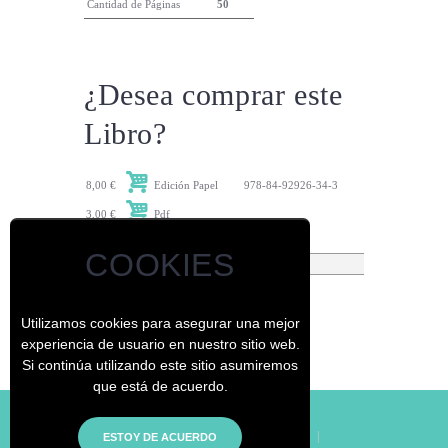
Cantidad de Páginas
50
¿Desea comprar este
Libro?
8,00 €
Edición Papel
978-84-92926-34-3
3,00 €
Pdf
Detalle
Autor
Descarga
COOKIES
Utilizamos cookies para asegurar una mejor
experiencia de usuario en nuestro sitio web.
Si continúa utilizando este sitio asumiremos
que está de acuerdo.
© - El Jardín de los Curiosos
|
Inicio
|