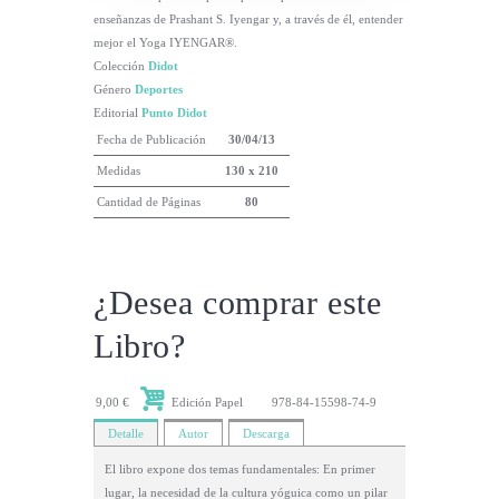
enseñanzas de Prashant S. Iyengar y, a través de él, entender
mejor el Yoga IYENGAR®.
Colección
Didot
Género
Deportes
Editorial
Punto Didot
Fecha de Publicación
30/04/13
Medidas
130 x 210
Cantidad de Páginas
80
¿Desea comprar este
Libro?
9,00 €
Edición Papel
978-84-15598-74-9
Detalle
Autor
Descarga
El libro expone dos temas fundamentales: En primer
lugar, la necesidad de la cultura yóguica como un pilar