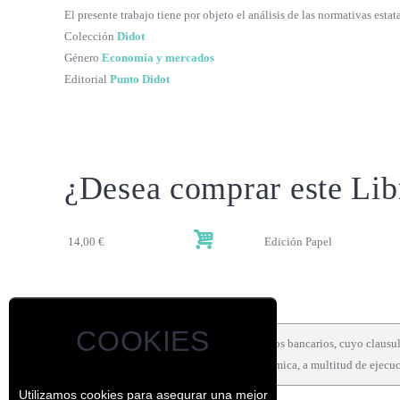
El presente trabajo tiene por objeto el análisis de las normativas est
Colección
Didot
Género
Economía y mercados
Editorial
Punto Didot
¿Desea comprar este Lib
14,00 €
Edición Papel
Detalle
Autor
Descarga
COOKIES
... en relación con los contratos hipotecarios bancarios, cuyo cla
actual situación de gravísima crisis económica, a multitud de ejecu
Utilizamos cookies para asegurar una mejor