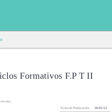
II
clos Formativos F.P T II
con una...
Fecha de Publicación
26/02/12