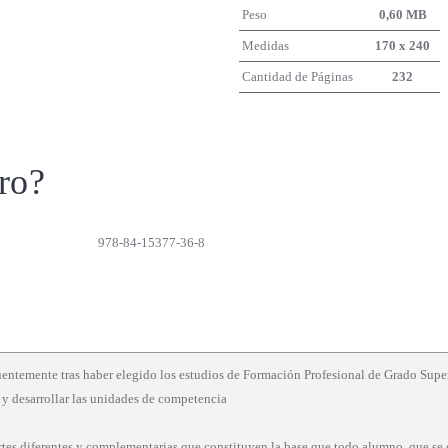
Peso
0,60 MB
Medidas
170 x 240
Cantidad de Páginas
232
ro?
978-84-15377-36-8
ecuentemente tras haber elegido los estudios de Formación Profesional de Grado Superi
r y desarrollar las unidades de competencia
rtes diferentes y complementarias que constituyen la base que todo alumno, que se 