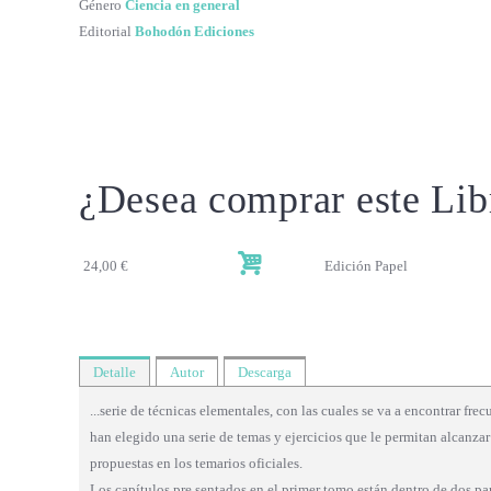
Género
Ciencia en general
Editorial
Bohodón Ediciones
¿Desea comprar este Lib
24,00 €
Edición Papel
Detalle
Autor
Descarga
...serie de técnicas elementales, con las cuales se va a encontrar fr
han elegido una serie de temas y ejercicios que le permitan alcanza
propuestas en los temarios oficiales.
Los capítulos pre sentados en el primer tomo están dentro de dos pa