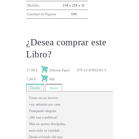
Medidas
150 x 210 x 11
Cantidad de Páginas
184
¿Desea comprar este
Libro?
17,00 €
Edición Papel
979-13-87603-82-3
7,00 €
Pdf
Detalle
Autor
Como en un tiovivo
voy saltando por casa.
Festejando alegrías.
¡Me van a publicar!
Mas no quiero discípulas,
pues todo es vanidad.
Desde el fondo del mar