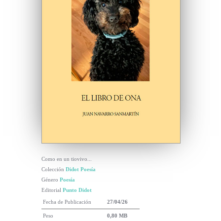
Como en un tiovivo...
Colección
Didot Poesía
Género
Poesía
Editorial
Punto Didot
Fecha de Publicación
27/04/26
Peso
0,80 MB