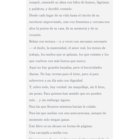
rompió, remendó su alma con hilos de humor, lágrimas
y palabras, y decidió contarlo.
Desde cada lugar de su vida hasta el rincón de su
escritorio improvisado, esta voz femenina y cercana nos
abre la puerta de su casa, de su memoria y de su
corazón.
Relata con ternura —y a veces con sarcasmo necesario
— el duelo, la maternidad, el amor real, los turnos de
trabajo, los sueños que se aplazan, los que resisten y los
que vuelven con más fuerza que nunca.
Aquí no hay grandes hazañas, pero sí heroicidades
diarias. No hay recetas para el éxito, pero sí para
sobrevivir a un día más con dignidad.
Y, sobre todo, hay verdad: sin maquillaje, sin fi ltros,
sin poses. Para quienes han sentido que no pueden
más… y sin embargo siguen.
Para las que lloraron mientras hacían la colada.
Para las que sueñan con una autocaravana, aunque de
momento solo tengan ganas.
Este libro es un abrazo en forma de páginas.
Una carcajada a media voz.
Una promesa de que, incluso con el alma remendada, la