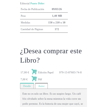
Editorial
Punto Didot
Fecha de Publicación
09/03/26
Peso
1,40 MB
Medidas
150 x 210 x 10
Cantidad de Páginas
172
¿Desea comprar este
Libro?
17,00 €
Edición Papel
979-13-87603-74-8
7,00 €
Pdf
Detalle
Autor
Este no es solo un libro. Es un suspiro largo. Un café
frío olvidado sobre la mesa mientras la vida corre sin
pedir permiso. Es la historia de una mujer que cayó, se