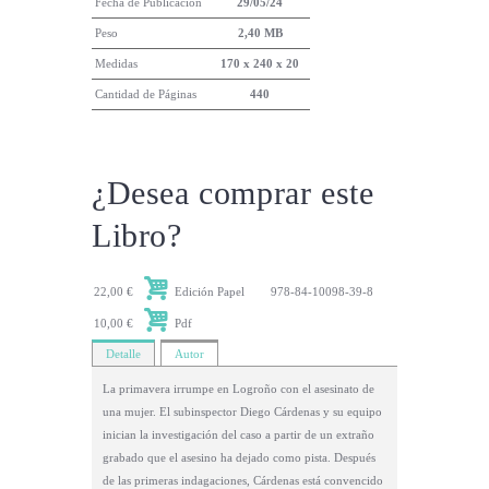
Fecha de Publicación
29/05/24
Peso
2,40 MB
Medidas
170 x 240 x 20
Cantidad de Páginas
440
¿Desea comprar este
Libro?
22,00 €
Edición Papel
978-84-10098-39-8
10,00 €
Pdf
Detalle
Autor
La primavera irrumpe en Logroño con el asesinato de
una mujer. El subinspector Diego Cárdenas y su equipo
inician la investigación del caso a partir de un extraño
grabado que el asesino ha dejado como pista. Después
de las primeras indagaciones, Cárdenas está convencido