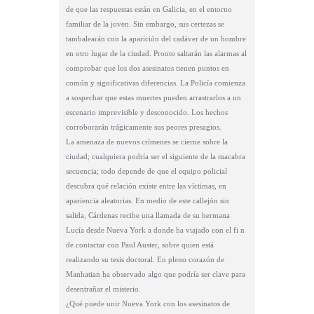
de que las respuestas están en Galicia, en el entorno
familiar de la joven. Sin embargo, sus certezas se
tambalearán con la aparición del cadáver de un hombre
en otro lugar de la ciudad. Pronto saltarán las alarmas al
comprobar que los dos asesinatos tienen puntos en
común y significativas diferencias. La Policía comienza
a sospechar que estas muertes pueden arrastrarlos a un
escenario imprevisible y desconocido. Los hechos
corroborarán trágicamente sus peores presagios.
La amenaza de nuevos crímenes se cierne sobre la
ciudad; cualquiera podría ser el siguiente de la macabra
secuencia; todo depende de que el equipo policial
descubra qué relación existe entre las víctimas, en
apariencia aleatorias. En medio de este callejón sin
salida, Cárdenas recibe una llamada de su hermana
Lucía desde Nueva York a donde ha viajado con el fi n
de contactar con Paul Auster, sobre quien está
realizando su tesis doctoral. En pleno corazón de
Manhatian ha observado algo que podría ser clave para
desentrañar el misterio.
¿Qué puede unir Nueva York con los asesinatos de