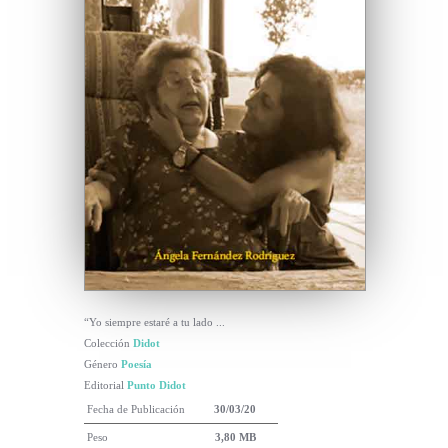
“Yo siempre estaré a tu lado ...
Colección
Didot
Género
Poesía
Editorial
Punto Didot
Fecha de Publicación
30/03/20
Peso
3,80 MB